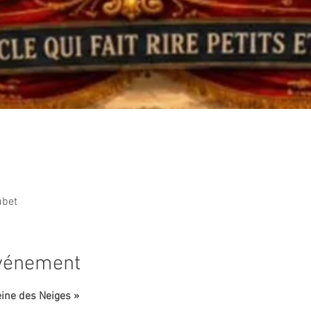
ubet
événement
eine des Neiges »