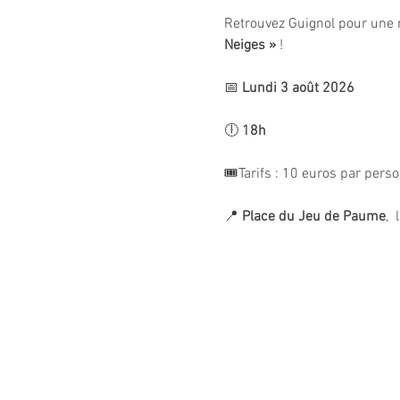
Retrouvez Guignol pour une 
Neiges »
 !
📅 
Lundi 3 août 2026
🕕 
18h
🎟️Tarifs : 10 euros par pers
📍 
Place du Jeu de Paume
, 