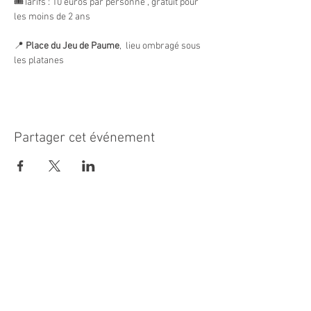
🎟️Tarifs : 10 euros par personne , gratuit pour 
les moins de 2 ans
📍 
Place du Jeu de Paume
,  lieu ombragé sous 
les platanes
Partager cet événement
MAIRIE PRINCIPALE
Place de la République
06270 Villeneuve Loubet
Email :
cab@villeneuveloubet.fr
Tél
:
04 92 02 60 00
ACCUEIL