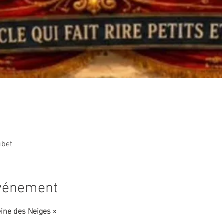
ubet
événement
eine des Neiges »