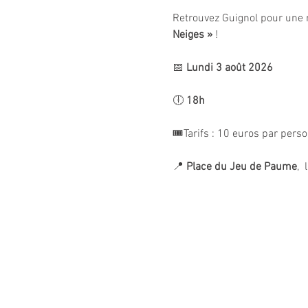
Retrouvez Guignol pour une 
Neiges »
 !
📅 
Lundi 3 août 2026
🕕 
18h
🎟️Tarifs : 10 euros par pers
📍 
Place du Jeu de Paume
, 