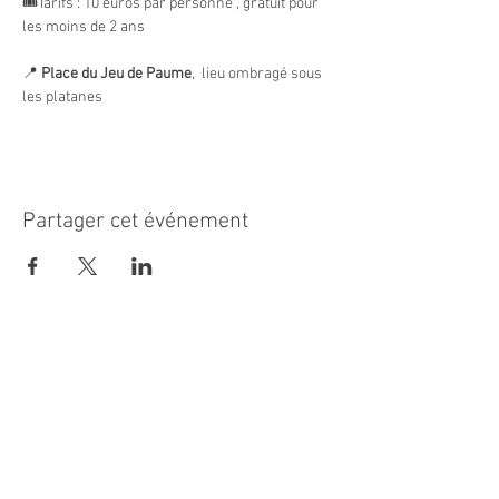
🎟️Tarifs : 10 euros par personne , gratuit pour 
les moins de 2 ans
📍 
Place du Jeu de Paume
,  lieu ombragé sous 
les platanes
Partager cet événement
MAIRIE PRINCIPALE
Place de la République
06270 Villeneuve Loubet
Email :
cab@villeneuveloubet.fr
Tél
:
04 92 02 60 00
ACCUEIL