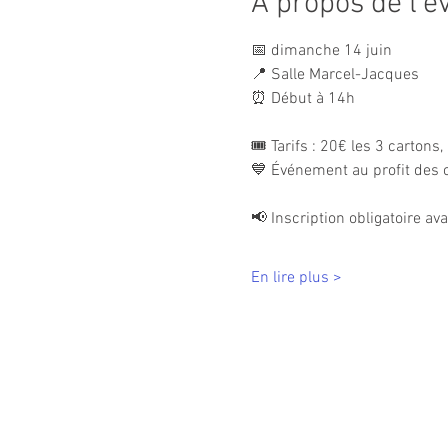
À propos de l'
📅 dimanche 14 juin
📍 Salle Marcel-Jacques
⏰ Début à 14h
🎟️ Tarifs : 20€ les 3 cartons
💙 Événement au profit des
📢 Inscription obligatoire av
En lire plus >