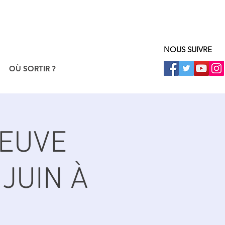
NOUS SUIVRE
OÙ SORTIR ?
NEUVE
JUIN À