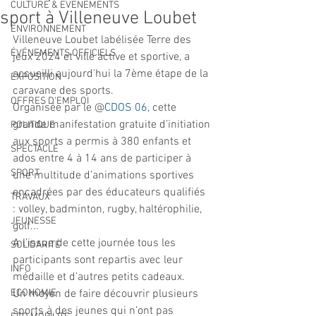
CULTURE & EVENEMENTS
sport à Villeneuve Loubet
ENVIRONNEMENT
Villeneuve Loubet labélisée Terre des 
ÉVÉNEMENTS OFFICIELS
jeux 2024 et ville active et sportive, a 
accueilli aujourd'hui la 7ème étape de la 
EXPOSITION
caravane des sports. 
OFFRES D'EMPLOI
Organisée par le @
CDOS 06
, cette 
grande manifestation gratuite d’initiation 
POLITIQUE
aux sports a permis à 380 enfants et 
SPECTACLE
ados entre 4 à 14 ans de participer à 
SPORT
une multitude d’animations sportives 
encadrées par des éducateurs qualifiés 
TRAVAUX
: volley, badminton, rugby, haltérophilie, 
JEUNESSE
golf...
A l’issue de cette journée tous les 
SOLIDARITÉ
participants sont repartis avec leur 
INFO
médaille et d’autres petits cadeaux. 
ECONOMIE
Un moyen de faire découvrir plusieurs 
sports à des jeunes qui n’ont pas 