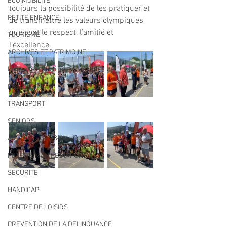
ECO MOBILITE
toujours la possibilité de les pratiquer et 
PETITE ENFANCE
de transmettre les valeurs olympiques 
que sont le respect, l’amitié et 
TOURISME
l’excellence.
ARCHIVES ET PATRIMOINE
Instruction Publique & Familles
PRESSE
TRANSPORT
SENIORS
Activité culture & musique
FETES & MANIFESTATIONS
SECURITE
HANDICAP
CENTRE DE LOISIRS
PREVENTION DE LA DELINQUANCE