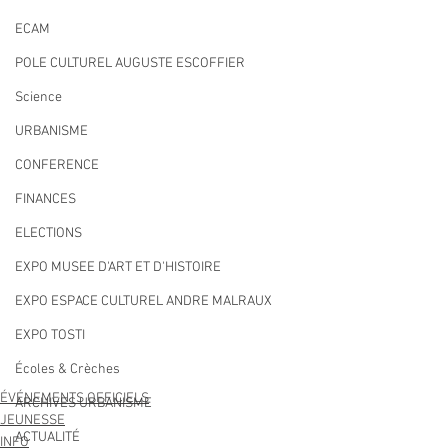
ECAM
POLE CULTUREL AUGUSTE ESCOFFIER
Science
URBANISME
CONFERENCE
FINANCES
ELECTIONS
EXPO MUSEE D'ART ET D'HISTOIRE
EXPO ESPACE CULTUREL ANDRE MALRAUX
EXPO TOSTI
Écoles & Crèches
ÉVÉNEMENTS OFFICIELS
ARCHIVES URBANISME
JEUNESSE
ACTUALITÉ
INFO