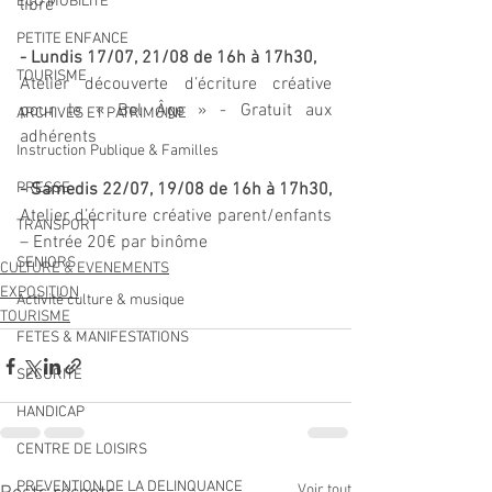
ECO MOBILITE
libre 
PETITE ENFANCE
- Lundis 17/07, 21/08 de 16h à 17h30,
TOURISME
Atelier découverte d’écriture créative 
pour le « Bel Âge » - Gratuit aux 
ARCHIVES ET PATRIMOINE
adhérents
Instruction Publique & Familles
PRESSE
- Samedis 22/07, 19/08 de 16h à 17h30, 
Atelier d’écriture créative parent/enfants 
TRANSPORT
– Entrée 20€ par binôme
SENIORS
CULTURE & EVENEMENTS
EXPOSITION
Activité culture & musique
TOURISME
FETES & MANIFESTATIONS
SECURITE
HANDICAP
CENTRE DE LOISIRS
PREVENTION DE LA DELINQUANCE
Voir tout