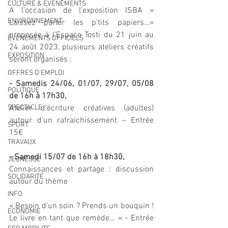
CULTURE & EVENEMENTS
A l'occasion de l'exposition ISBA « 
ENVIRONNEMENT
Laissez parler les p’tits papiers…»  
proposée à l’Espace Tosti du 21 juin au 
ÉVÉNEMENTS OFFICIELS
24 août 2023, plusieurs ateliers créatifs 
EXPOSITION
seront organisés :
OFFRES D'EMPLOI
- Samedis 24/06, 01/07, 29/07, 05/08 
POLITIQUE
de 16h à 17h30, 
SPECTACLE
Atelier d’écriture créatives (adultes) 
autour d’un rafraichissement – Entrée 
SPORT
15€ 
TRAVAUX
- Samedi 15/07 de 16h à 18h30, 
JEUNESSE
Connaissances et partage : discussion 
SOLIDARITÉ
autour du thème 
INFO
« Besoin d’un soin ? Prends un bouquin ! 
ECONOMIE
Le livre en tant que remède… » - Entrée 