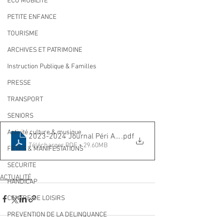
ECO MOBILITE
PETITE ENFANCE
TOURISME
ARCHIVES ET PATRIMOINE
Instruction Publique & Familles
PRESSE
TRANSPORT
SENIORS
Activité culture & musique
2023-2024 Journal Péri Actu N° 1
.pdf
Télécharger PDF • 29.60MB
FETES & MANIFESTATIONS
SECURITE
ACTUALITÉ
HANDICAP
CENTRE DE LOISIRS
PREVENTION DE LA DELINQUANCE