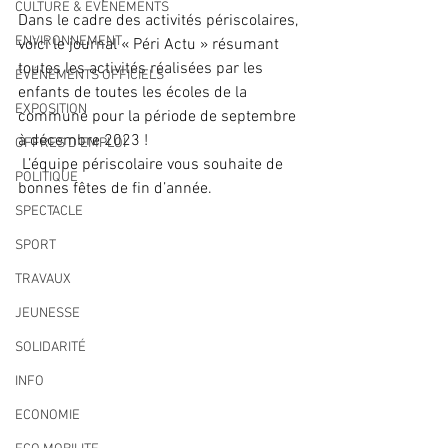
CULTURE & EVENEMENTS
Dans le cadre des activités périscolaires, 
ENVIRONNEMENT
voici le journal « Péri Actu » résumant 
toutes les activités réalisées par les 
ÉVÉNEMENTS OFFICIELS
enfants de toutes les écoles de la 
EXPOSITION
commune pour la période de septembre 
à décembre 2023 !
OFFRES D'EMPLOI
 L’équipe périscolaire vous souhaite de 
POLITIQUE
bonnes fêtes de fin d’année.
SPECTACLE
SPORT
TRAVAUX
JEUNESSE
SOLIDARITÉ
INFO
ECONOMIE