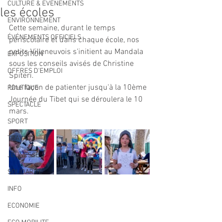
CULTURE & EVENEMENTS
les écoles
ENVIRONNEMENT
Cette semaine, durant le temps 
ÉVÉNEMENTS OFFICIELS
périscolaire et dans chaque école, nos 
petits Villeneuvois s'initient au Mandala 
EXPOSITION
sous les conseils avisés de Christine 
OFFRES D'EMPLOI
Spiteri.
Une façon de patienter jusqu'à la 10ème 
POLITIQUE
Journée du Tibet qui se déroulera le 10 
SPECTACLE
mars.
SPORT
TRAVAUX
JEUNESSE
SOLIDARITÉ
INFO
ECONOMIE