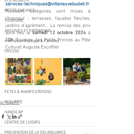
ECO MOBILITE
services-techniques@villeneuveloubet.fr
PETITE ENFANCE
Plusieurs catégories sont mises à 
l'honneur : terrasses, façades fleuries, 
TOURISME
jardins d'agrément... La remise des prix 
ARCHIVES ET PATRIMOINE
aura lieu le 
samedi 12 octobre 2024
 à 
10h
 (Ecoparc des Petits Princes au Pôle 
Instruction Publique & Familles
Culturel Auguste Escoffier
PRESSE
TRANSPORT
SENIORS
Activité culture & musique
FETES & MANIFESTATIONS
SECURITE
ACTUALITÉ
HANDICAP
CENTRE DE LOISIRS
PREVENTION DE LA DELINQUANCE