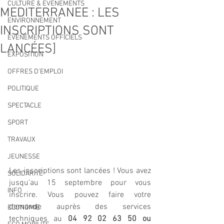
CULTURE & EVENEMENTS
MEDITERRANEE : LES
ENVIRONNEMENT
INSCRIPTIONS SONT
ÉVÉNEMENTS OFFICIELS
LANCÉES]
EXPOSITION
OFFRES D'EMPLOI
POLITIQUE
SPECTACLE
SPORT
TRAVAUX
JEUNESSE
Les inscriptions sont lancées ! Vous avez 
SOLIDARITÉ
jusqu'au 15 septembre pour vous 
INFO
inscrire. Vous pouvez faire votre 
demande auprès des services 
ECONOMIE
techniques au 
04 92 02 63 50 ou 