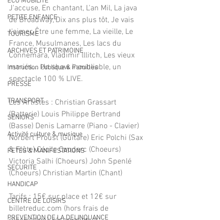
ECO MOBILITE
J'accuse, En chantant, L'an Mil, La java 
PETITE ENFANCE
de Broadway, Dix ans plus tôt, Je vais 
t'aimer, Être une femme, La vieille, Le 
TOURISME
France, Musulmanes, Les lacs du 
ARCHIVES ET PATRIMOINE
Connemara, Vladimir lllitch, Les vieux 
mariés... Un show inoubliable, un 
Instruction Publique & Familles
spectacle 100 % LIVE.  
PRESSE
TRANSPORT
Les Artistes : Christian Grassart 
(Batterie) Louis Philippe Bertrand 
SENIORS
(Basse) Denis Lamarre (Piano - Clavier) 
Activité culture & musique
Norbert Proust (Guitare) Eric Polchi (Sax 
& Flûte) Cécile Couderc (Choeurs) 
FETES & MANIFESTATIONS
Victoria Salhi (Choeurs) John Spenlé 
SECURITE
(Choeurs) Christian Martin (Chant)  
HANDICAP
Tarifs : 15€ sur place et 12€ sur 
CENTRE DE LOISIRS
billetreduc.com (hors frais de 
PREVENTION DE LA DELINQUANCE