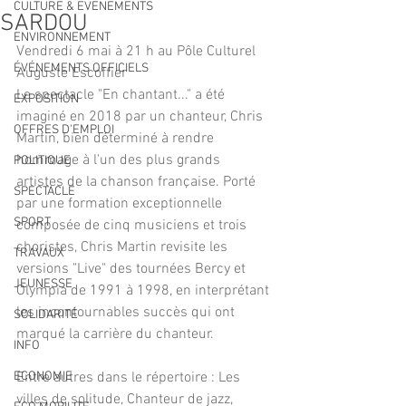
CULTURE & EVENEMENTS
SARDOU
ENVIRONNEMENT
Vendredi 6 mai à 21 h au Pôle Culturel 
ÉVÉNEMENTS OFFICIELS
Auguste Escoffier  
Le spectacle "En chantant..." a été 
EXPOSITION
imaginé en 2018 par un chanteur, Chris 
OFFRES D'EMPLOI
Martin, bien déterminé à rendre 
hommage à l'un des plus grands 
POLITIQUE
artistes de la chanson française. Porté 
SPECTACLE
par une formation exceptionnelle 
SPORT
composée de cinq musiciens et trois 
choristes, Chris Martin revisite les 
TRAVAUX
versions "Live" des tournées Bercy et 
JEUNESSE
Olympia de 1991 à 1998, en interprétant 
les incontournables succès qui ont 
SOLIDARITÉ
marqué la carrière du chanteur.  
INFO
ECONOMIE
Entre autres dans le répertoire : Les 
villes de solitude, Chanteur de jazz, 