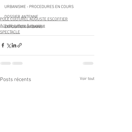
URBANISME - PROCEDURES EN COURS
DOSSIER ANTENNE
POLE CULTUREL AUGUSTE ESCOFFIER
Activité culture & musique
EXPOSITION URBAINE
SPECTACLE
Voir tout
Posts récents