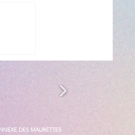
s’invite à
 ☀️🎤
ANNEXE DES MAURETTES