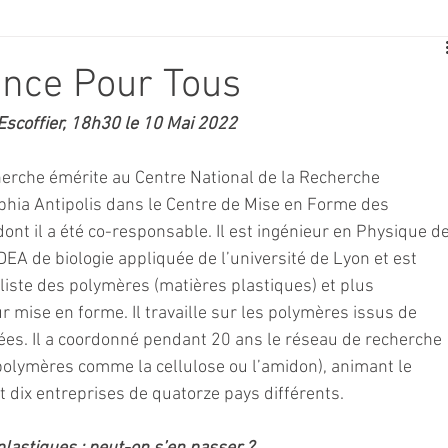
E
SPORT
TRAVAUX
JEUNESSE
SOLIDARITÉ
ence Pour Tous
 Escoffier, 18h30 le 10 Mai 2022
CE
TOURISME
ARCHIVES ET PATRIMOINE
cherche émérite au Centre National de la Recherche 
ophia Antipolis dans le Centre de Mise en Forme des 
TRANSPORT
SENIORS
Activité culture & musique
nt il a été co-responsable. Il est ingénieur en Physique de
EA de biologie appliquée de l’université de Lyon et est 
liste des polymères (matières plastiques) et plus 
NDICAP
CENTRE DE LOISIRS
PREVENTION DE LA DELINQU
r mise en forme. Il travaille sur les polymères issus de 
s. Il a coordonné pendant 20 ans le réseau de recherche 
polymères comme la cellulose ou l’amidon), animant le 
Science
t dix entreprises de quatorze pays différents.