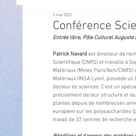
3 mai 2022
OFFRES D'EMPLOI
POLITIQUE
SPECTACL
Conférence Sci
Entrée libre, Pôle Culturel Auguste
ECONOMIE
ECO MOBILITE
PETITE ENFAN
Patrick Navard
 est directeur de re
Scientifique (CNRS) et travaille à S
Instruction Publique & Familles
PRESSE
Matériaux (Mines ParisTech/CNRS) do
Matériaux (INSA Lyon), possède un D
docteur ès sciences. C’est un spécia
FETES & MANIFESTATIONS
SECURITE
HA
précisément de leur structure et leu
plantes depuis de nombreuses année
européen sur les polysaccharides (
ECAM
POLE CULTUREL AUGUSTE ESCOFFIER
travail de 32 centres de recherche e