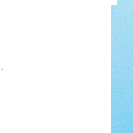
INFO
s 
ANCE