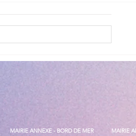
lité des eaux de baignade :
Cet été, la musique 
 résultats conformes sur
Villeneuve Loubet !
ensemble des plages
MAIRIE ANNEXE - BORD DE MER
MAIRIE 