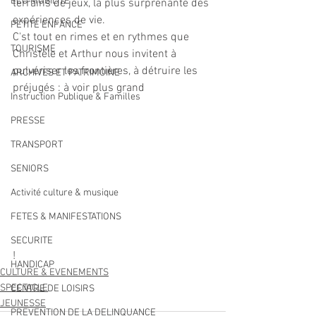
ECO MOBILITE
terrains de jeux, la plus surprenante des 
expériences de vie.
PETITE ENFANCE
C'st tout en rimes et en rythmes que 
TOURISME
Christèle et Arthur nous invitent à 
pulvériser les frontières, à détruire les 
ARCHIVES ET PATRIMOINE
préjugés : à voir plus grand 
Instruction Publique & Familles
PRESSE
TRANSPORT
SENIORS
Activité culture & musique
FETES & MANIFESTATIONS
SECURITE
!
HANDICAP
CULTURE & EVENEMENTS
SPECTACLE
CENTRE DE LOISIRS
JEUNESSE
PREVENTION DE LA DELINQUANCE