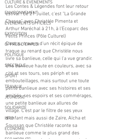
CULTURE & EVENEMENTS
Les Contes & Légendes font leur retour 
ENVIRONNEMENT
estival ! Ce 21 Juillet, c'est "La Grande 
Chasse" avec Christèle Pimenta et 
ÉVÉNEMENTS OFFICIELS
Arthur Maréchal à 21h, à l'Ecoparc des 
EXPOSITION
Petits Princes (Pôle Culturel)
C'est au travers d'un récit épique de 
OFFRES D'EMPLOI
traque au renard que Christèle nous 
POLITIQUE
livre sa banlieue, celle qui l'a vue grandir. 
SPECTACLE
Une banlieue haute en couleurs, avec sa 
cité et ses tours, ses périph et ses 
SPORT
embouteillages, mais surtout une toute 
TRAVAUX
petite banlieue avec ses histoires et ses 
amitiés, ses espoirs et ses commérages, 
JEUNESSE
une petite banlieue aux allures de 
SOLIDARITÉ
village. C'est par le filtre de ses yeux 
d'enfant mais aussi de Zaïre, Aïcha et 
INFO
Soussan que Christèle raconte sa 
ECONOMIE
banlieue comme le plus grand des 