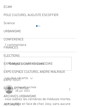
ECAM
POLE CULTUREL AUGUSTE ESCOFFIER
Science
URBANISME
CONFERENCE
1 commentaire
FINANCES
ELECTIONS
Qualité des eaux de
Cet été, la musiqu
Rédigez un commentaire...
EXPO MUSEE D'ART ET D'HISTOIRE
baignade : des résultats
à Villeneuve Loub
EXPO ESPACE CULTUREL ANDRE MALRAUX
conformes sur l’ensemble
Les plus récents
des plages
EXPO TOSTI
le-henaff.michele
Écoles & Crèches
28 juil. 2023
ARCHIVES URBANISME
vous oubliez les centaines de méduses mortes 
sur la plage en face de chez Josy, sans aucune 
ACTUALITÉ