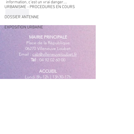
information, c'est un vrai danger....
URBANISME - PROCEDURES EN COURS
J'aime
DOSSIER ANTENNE
EXPOSITION URBAINE
MAIRIE PRINCIPALE
Place de la République
06270 Villeneuve Loubet
Email :
cab@villeneuveloubet.fr
Tél
:
04 92 02 60 00
ACCUEIL
Lundi 8h-12h | 13h30-17h
Mardi 8h-17h
Mercredi 8h-12h | 14h -17h
Jeudi 8h-12h | 13h30-18h
Vendredi 8h-16h
Samedi 9h30-12h30
MAIRIE ANNEXE - BORD DE MER
149 Avenue Jacques Yves Cousteau
06270 Villeneuve-Loubet