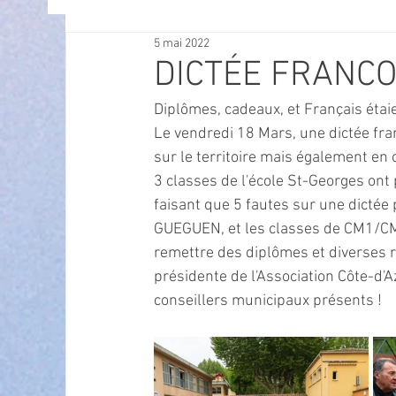
5 mai 2022
OFFRES D'EMPLOI
POLITIQUE
SPECTACL
DICTÉE FRANC
Diplômes, cadeaux, et Français étaie
ECONOMIE
ECO MOBILITE
PETITE ENFAN
Le vendredi 18 Mars, une dictée fra
sur le territoire mais également en
3 classes de l'école St-Georges ont p
Instruction Publique & Familles
PRESSE
faisant que 5 fautes sur une dictée
GUEGUEN, et les classes de CM1/
remettre des diplômes et diverses r
FETES & MANIFESTATIONS
SECURITE
HA
présidente de l'Association Côte-d'
conseillers municipaux présents !
ECAM
POLE CULTUREL AUGUSTE ESCOFFIER