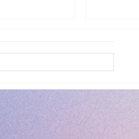
ettes estivales Envibus
LAEP : fermeture e
tuites
estivale !