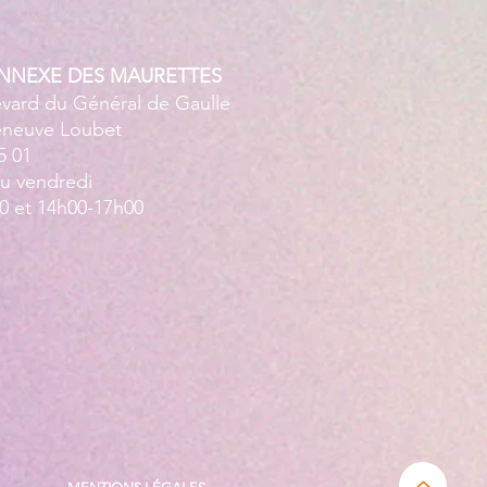
ANNEXE DES MAURETTES
evard du Général de Gaulle
leneuve Loubet
5 01
au vendredi
0 et 14h00-17h00