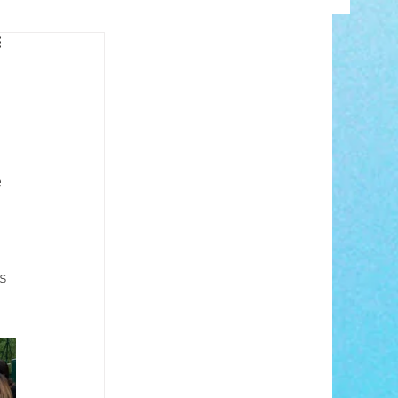
INFO
 
ANCE
s 