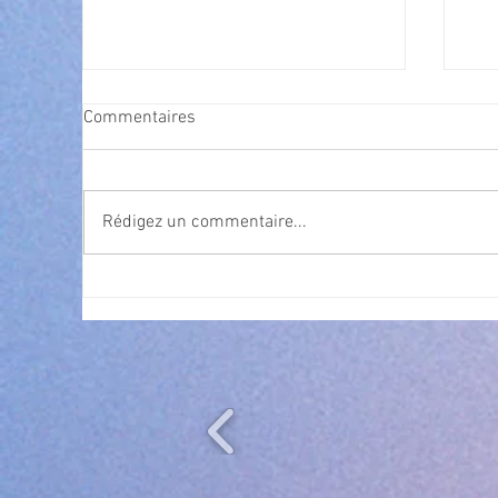
Commentaires
Rédigez un commentaire...
Cet été, la musique s’invite à
Nav
gra
Villeneuve Loubet ! ☀️🎤