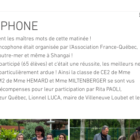
E
SPORT
TRAVAUX
JEUNESSE
SOLIDARITÉ
OPHONE
nt les maîtres mots de cette matinée ! 
CE
TOURISME
ARCHIVES ET PATRIMOINE
ncophone était organisée par l'Association France-Québec, 
 outre-mer et même à Shangai !
articipé (65 élèves) et c'était une réussite, les meilleurs ne
TRANSPORT
SENIORS
Activité culture & musique
 particulièrement ardue ! Ainsi la classe de CE2 de Mme 
CM2 de Mme HEMARD et Mme MILTENBERGER se sont vus 
écompenses pour leur participation par Rita PAOLI, 
NDICAP
CENTRE DE LOISIRS
PREVENTION DE LA DELINQU
Azur Québec, Lionnel LUCA, maire de Villeneuve Loubet et le
Science