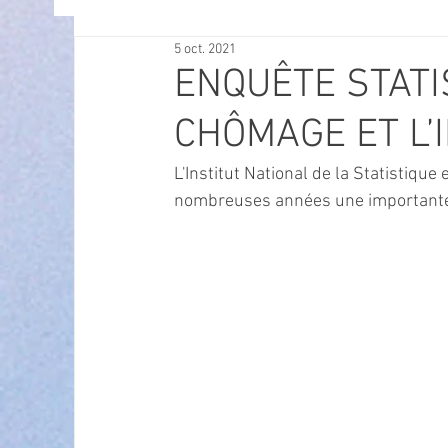
5 oct. 2021
OFFRES D'EMPLOI
POLITIQUE
SPECTACL
ENQUÊTE STATIS
CHÔMAGE ET L’I
ECONOMIE
ECO MOBILITE
PETITE ENFAN
L'Institut National de la Statistiqu
nombreuses années une important
Instruction Publique & Familles
PRESSE
FETES & MANIFESTATIONS
SECURITE
HA
ECAM
POLE CULTUREL AUGUSTE ESCOFFIER