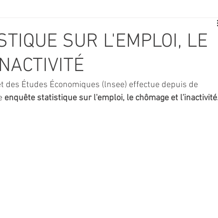
E
SPORT
TRAVAUX
JEUNESSE
SOLIDARITÉ
TIQUE SUR L'EMPLOI, LE
NACTIVITÉ
CE
TOURISME
ARCHIVES ET PATRIMOINE
e et des Études Économiques (lnsee) effectue depuis de 
e 
enquête statistique sur l'emploi, le chômage et l'inactivité
TRANSPORT
SENIORS
Activité culture & musique
NDICAP
CENTRE DE LOISIRS
PREVENTION DE LA DELINQU
Science