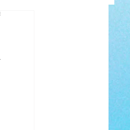
INFO
.
ANCE