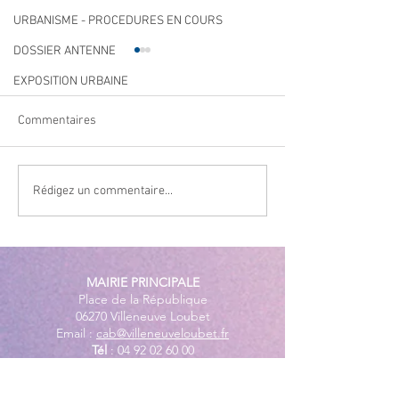
URBANISME - PROCEDURES EN COURS
DOSSIER ANTENNE
EXPOSITION URBAINE
Commentaires
Navettes estivales Envibus
LAEP : fermeture
Rédigez un commentaire...
gratuites
période estivale !
MAIRIE PRINCIPALE
Place de la République
06270 Villeneuve Loubet
Email :
cab@villeneuveloubet.fr
Tél
:
04 92 02 60 00
ACCUEIL