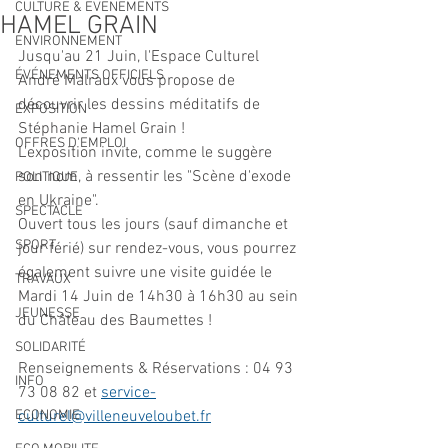
CULTURE & EVENEMENTS
HAMEL GRAIN
ENVIRONNEMENT
Jusqu'au 21 Juin, l'Espace Culturel 
ÉVÉNEMENTS OFFICIELS
André Malraux vous propose de 
découvrir les dessins méditatifs de 
EXPOSITION
Stéphanie Hamel Grain !
OFFRES D'EMPLOI
L'exposition invite, comme le suggère 
son nom, à ressentir les "Scène d'exode 
POLITIQUE
en Ukraine". 
SPECTACLE
Ouvert tous les jours (sauf dimanche et 
SPORT
jour férié) sur rendez-vous, vous pourrez 
également suivre une visite guidée le 
TRAVAUX
Mardi 14 Juin de 14h30 à 16h30 au sein 
JEUNESSE
du Château des Baumettes !
SOLIDARITÉ
Renseignements & Réservations : 04 93 
INFO
73 08 82 et 
service-
ECONOMIE
culturel@villeneuveloubet.fr