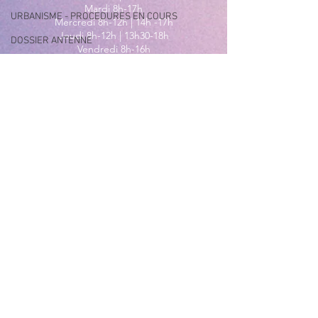
Mardi 8h-17h
URBANISME - PROCEDURES EN COURS
Mercredi 8h-12h | 14h -17h
Jeudi 8h-12h | 13h30-18h
DOSSIER ANTENNE
Vendredi 8h-16h
Samedi 9h30-12h30
EXPOSITION URBAINE
MAIRIE ANNEXE - BORD DE MER
149 Avenue Jacques Yves Cousteau
06270 Villeneuve-Loubet
Lundi
8h30-12h | 13h30-18h
Du Mardi au Vendredi
8h30-12h | 13h30-17h
Tél
:
04 92 02 99 78
MAIRIE ANNEXE DES MAURETTES
201, Boulevard du Général de
Gaulle
06270 Villeneuve Loubet
04 92 02 65 01
Du lundi au vendredi
9h00-12h00 et 14h00-17h00