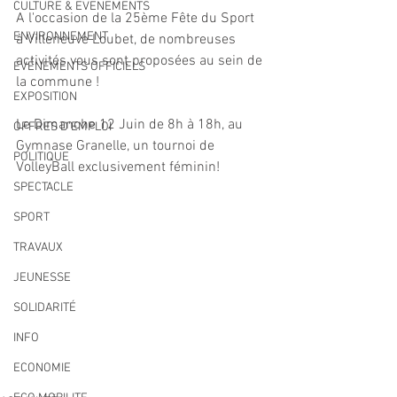
CULTURE & EVENEMENTS
A l'occasion de la 25ème Fête du Sport 
ENVIRONNEMENT
à Villeneuve Loubet, de nombreuses 
activités vous sont proposées au sein de 
ÉVÉNEMENTS OFFICIELS
la commune !
EXPOSITION
Le Dimanche 12 Juin de 8h à 18h, au 
OFFRES D'EMPLOI
Gymnase Granelle, un tournoi de 
POLITIQUE
VolleyBall exclusivement féminin!
SPECTACLE
SPORT
TRAVAUX
JEUNESSE
SOLIDARITÉ
INFO
ECONOMIE