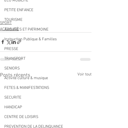
ECO MOBILITE
PETITE ENFANCE
TOURISME
SPORT
ACTUALITÉ
ARCHIVES ET PATRIMOINE
Instruction Publique & Familles
PRESSE
TRANSPORT
SENIORS
Voir tout
Posts récents
Activité culture & musique
FETES & MANIFESTATIONS
SECURITE
HANDICAP
CENTRE DE LOISIRS
PREVENTION DE LA DELINQUANCE