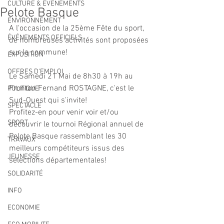
CULTURE & EVENEMENTS
Pelote Basque
ENVIRONNEMENT
A l'occasion de la 25ème Fête du sport, 
ÉVÉNEMENTS OFFICIELS
de nombreuses activités sont proposées 
sur la commune!
EXPOSITION
OFFRES D'EMPLOI
Le Samedi 21 Mai de 8h30 à 19h au 
Fronton Fernand ROSTAGNE, c'est le 
POLITIQUE
Sud-Ouest qui s'invite!
SPECTACLE
Profitez-en pour venir voir et/ou 
SPORT
découvrir le tournoi Régional annuel de 
Pelote Basque rassemblant les 30 
TRAVAUX
meilleurs compétiteurs issus des 
JEUNESSE
sélections départementales!
SOLIDARITÉ
INFO
ECONOMIE