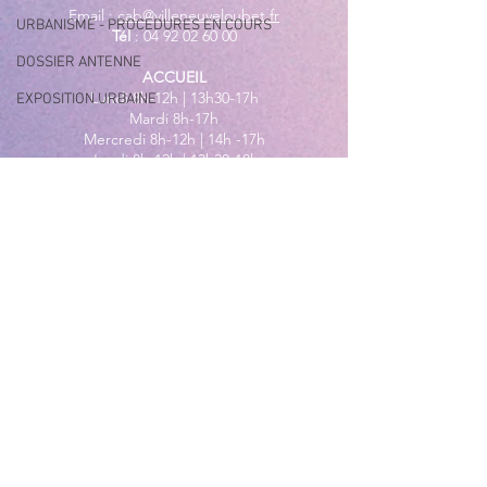
Email :
cab@villeneuveloubet.fr
URBANISME - PROCEDURES EN COURS
Tél
:
04 92 02 60 00
DOSSIER ANTENNE
ACCUEIL
Lundi 8h-12h | 13h30-17h
EXPOSITION URBAINE
Mardi 8h-17h
Mercredi 8h-12h | 14h -17h
Jeudi 8h-12h | 13h30-18h
Vendredi 8h-16h
Samedi 9h30-12h30
MAIRIE ANNEXE - BORD DE MER
149 Avenue Jacques Yves Cousteau
06270 Villeneuve-Loubet
Lundi
8h30-12h | 13h30-18h
Du Mardi au Vendredi
8h30-12h | 13h30-17h
Tél
:
04 92 02 99 78
MAIRIE ANNEXE DES MAURETTES
201, Boulevard du Général de
Gaulle