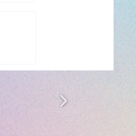
s’invite à
 ☀️🎤