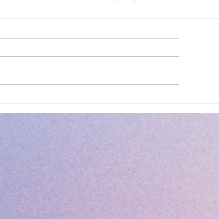
lité des eaux de baignade :
Cet été, la musique 
 résultats conformes sur
Villeneuve Loubet !
ensemble des plages