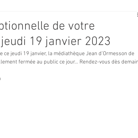
E
SPORT
TRAVAUX
JEUNESSE
SOLIDARITÉ
tionnelle de votre
jeudi 19 janvier 2023
CE
TOURISME
ARCHIVES ET PATRIMOINE
 ce jeudi 19 janvier, la médiathèque Jean d’Ormesson de 
llement fermée au public ce jour… Rendez-vous dès demain
TRANSPORT
SENIORS
Activité culture & musique
h
NDICAP
CENTRE DE LOISIRS
PREVENTION DE LA DELINQU
Science