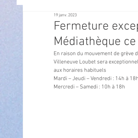
19 janv. 2023
OFFRES D'EMPLOI
POLITIQUE
SPECTACL
Fermeture excep
Médiathèque ce 
ECONOMIE
ECO MOBILITE
PETITE ENFAN
En raison du mouvement de grève de
Villeneuve Loubet sera exceptionne
Instruction Publique & Familles
PRESSE
aux horaires habituels 
Mardi – Jeudi – Vendredi : 14h à 18
Mercredi – Samedi : 10h à 18h
FETES & MANIFESTATIONS
SECURITE
HA
ECAM
POLE CULTUREL AUGUSTE ESCOFFIER