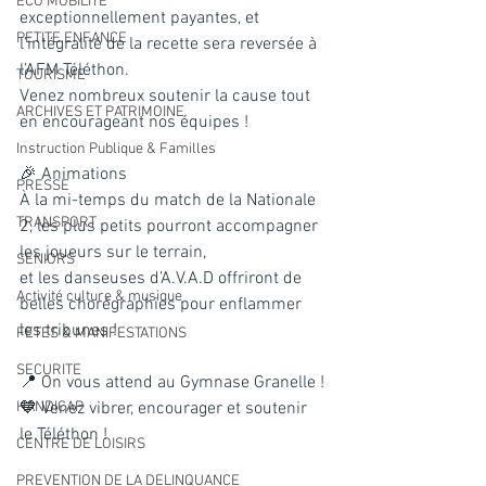
ECO MOBILITE
exceptionnellement payantes, et 
PETITE ENFANCE
l’intégralité de la recette sera reversée à 
l’AFM Téléthon.
TOURISME
Venez nombreux soutenir la cause tout 
ARCHIVES ET PATRIMOINE
en encourageant nos équipes !
Instruction Publique & Familles
🎉 Animations
PRESSE
À la mi-temps du match de la Nationale 
TRANSPORT
2, les plus petits pourront accompagner 
les joueurs sur le terrain,
SENIORS
et les danseuses d’A.V.A.D offriront de 
Activité culture & musique
belles chorégraphies pour enflammer 
les tribunes !
FETES & MANIFESTATIONS
SECURITE
📍 On vous attend au Gymnase Granelle !
HANDICAP
💙 Venez vibrer, encourager et soutenir 
le Téléthon !
CENTRE DE LOISIRS
PREVENTION DE LA DELINQUANCE