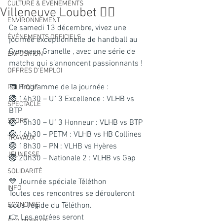
CULTURE & EVENEMENTS
Villeneuve Loubet 🤾‍♀
ENVIRONNEMENT
Ce samedi 13 décembre, vivez une 
ÉVÉNEMENTS OFFICIELS
journée exceptionnelle de handball au 
Gymnase Granelle , avec une série de 
EXPOSITION
matchs qui s’annoncent passionnants !
OFFRES D'EMPLOI
📅 Programme de la journée :
POLITIQUE
🏐 14h30 – U13 Excellence : VLHB vs 
SPECTACLE
BTP
SPORT
🏐 15h30 – U13 Honneur : VLHB vs BTP
🏐 16h30 – PETM : VLHB vs HB Collines
TRAVAUX
🏐 18h30 – PN : VLHB vs Hyères
JEUNESSE
🏐 20h30 – Nationale 2 : VLHB vs Gap
SOLIDARITÉ
💛 Journée spéciale Téléthon
INFO
Toutes ces rencontres se dérouleront 
ECONOMIE
sous l’égide du Téléthon.
👉 Les entrées seront 