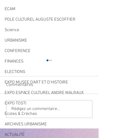
ECAM
POLE CULTUREL AUGUSTE ESCOFFIER
Science
URBANISME
CONFERENCE
FINANCES
ELECTIONS
EXPO MUSEE D'ART ET D'HISTOIRE
Commentaires
EXPO ESPACE CULTUREL ANDRE MALRAUX
EXPO TOSTI
Qualité des eaux de
Cet été, la musiqu
Rédigez un commentaire...
Écoles & Crèches
baignade : des résultats
à Villeneuve Loub
conformes sur l’ensemble
ARCHIVES URBANISME
des plages
ACTUALITÉ