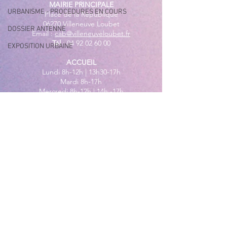
MAIRIE PRINCIPALE
URBANISME - PROCEDURES EN COURS
Place de la République
06270 Villeneuve Loubet
DOSSIER ANTENNE
Email :
cab@villeneuveloubet.fr
Tél
:
04 92 02 60 00
EXPOSITION URBAINE
ACCUEIL
Lundi 8h-12h | 13h30-17h
Mardi 8h-17h
Mercredi 8h-12h | 14h -17h
Jeudi 8h-12h | 13h30-18h
Vendredi 8h-16h
Samedi 9h30-12h30
MAIRIE ANNEXE - BORD DE MER
149 Avenue Jacques Yves Cousteau
06270 Villeneuve-Loubet
Lundi
8h30-12h | 13h30-18h
Du Mardi au Vendredi
8h30-12h | 13h30-17h
Tél
:
04 92 02 99 78