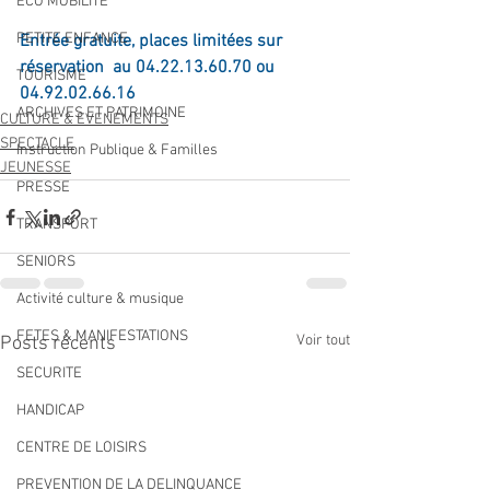
ECO MOBILITE
PETITE ENFANCE
Entrée gratuite, places limitées sur 
réservation  au 04.22.13.60.70 ou 
TOURISME
04.92.02.66.16
ARCHIVES ET PATRIMOINE
CULTURE & EVENEMENTS
SPECTACLE
Instruction Publique & Familles
JEUNESSE
PRESSE
TRANSPORT
SENIORS
Activité culture & musique
FETES & MANIFESTATIONS
Voir tout
Posts récents
SECURITE
HANDICAP
CENTRE DE LOISIRS
PREVENTION DE LA DELINQUANCE