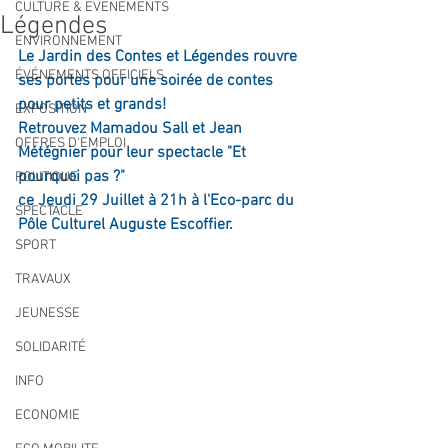
CULTURE & EVENEMENTS
Légendes
ENVIRONNEMENT
Le Jardin des Contes et Légendes rouvre 
ÉVÉNEMENTS OFFICIELS
ses portes pour une soirée de contes 
pour petits et grands!
EXPOSITION
Retrouvez Mamadou Sall et Jean 
OFFRES D'EMPLOI
Métégnier pour leur spectacle "Et 
pourquoi pas ?" 
POLITIQUE
ce Jeudi 29 Juillet à 21h à l'Eco-parc du 
SPECTACLE
Pôle Culturel Auguste Escoffier.
SPORT
TRAVAUX
JEUNESSE
SOLIDARITÉ
INFO
ECONOMIE