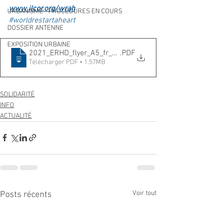
www.ilcor.org/wrah
URBANISME - PROCEDURES EN COURS
#worldrestartaheart
DOSSIER ANTENNE
EXPOSITION URBAINE
2021_ERHD_flyer_A5_fr_FR
.PDF
Télécharger PDF • 1.57MB
SOLIDARITÉ
INFO
ACTUALITÉ
Voir tout
Posts récents