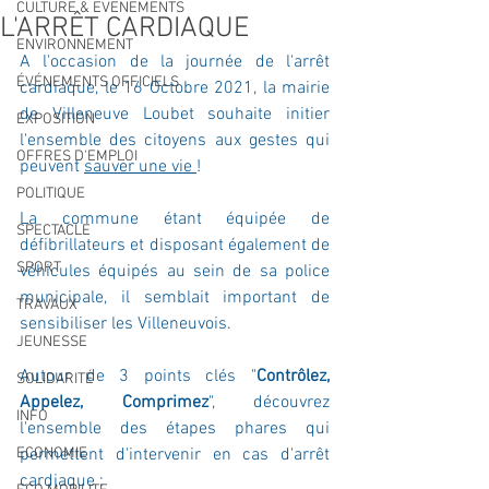
CULTURE & EVENEMENTS
L'ARRÊT CARDIAQUE
ENVIRONNEMENT
A l'occasion de la journée de l'arrêt 
ÉVÉNEMENTS OFFICIELS
cardiaque, le 16 Octobre 2021, la mairie 
de Villeneuve Loubet souhaite initier 
EXPOSITION
l'ensemble des citoyens aux gestes qui 
OFFRES D'EMPLOI
peuvent 
sauver une vie 
!
POLITIQUE
La commune étant équipée de 
SPECTACLE
défibrillateurs et disposant également de 
SPORT
véhicules équipés au sein de sa police 
municipale, il semblait important de 
TRAVAUX
sensibiliser les Villeneuvois.
JEUNESSE
Autour de 3 points clés "
Contrôlez, 
SOLIDARITÉ
Appelez, Comprimez
", découvrez 
INFO
l'ensemble des étapes phares qui 
ECONOMIE
permettent d'intervenir en cas d'arrêt 
cardiaque :