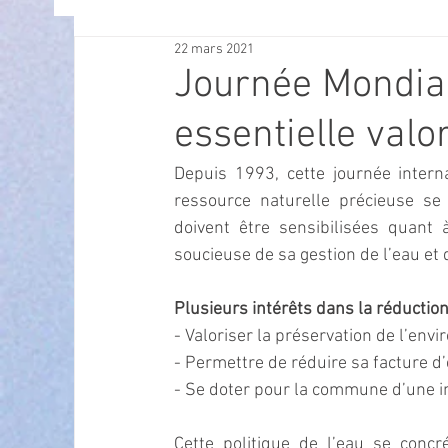
22 mars 2021
OFFRES D'EMPLOI
POLITIQUE
SPECTACL
Journée Mondial
essentielle valo
ECONOMIE
ECO MOBILITE
PETITE ENFAN
Depuis 1993, cette journée intern
ressource naturelle précieuse se ra
Instruction Publique & Familles
PRESSE
doivent être sensibilisées quant 
soucieuse de sa gestion de l’eau et 
FETES & MANIFESTATIONS
SECURITE
HA
Plusieurs intérêts dans la réductio
- Valoriser la préservation de l’env
- Permettre de réduire sa facture d
ECAM
POLE CULTUREL AUGUSTE ESCOFFIER
- Se doter pour la commune d’une 
Cette politique de l’eau se conc