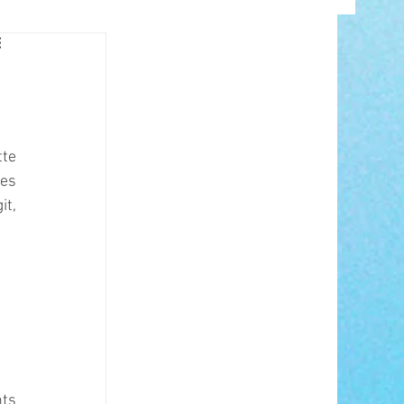
INFO
te 
es 
t, 
ANCE
ts 