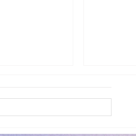
ettes estivales Envibus
LAEP : fermeture e
tuites
estivale !