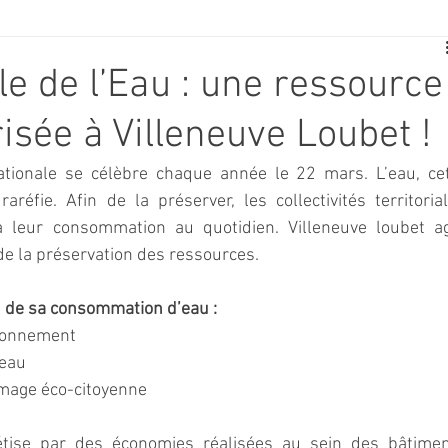
E
SPORT
TRAVAUX
JEUNESSE
SOLIDARITÉ
e de l’Eau : une ressource
risée à Villeneuve Loubet !
CE
TOURISME
ARCHIVES ET PATRIMOINE
ationale se célèbre chaque année le 22 mars. L’eau, cet
réfie. Afin de la préserver, les collectivités territorial
TRANSPORT
SENIORS
Activité culture & musique
à leur consommation au quotidien. Villeneuve loubet agi
de la préservation des ressources. 
NDICAP
CENTRE DE LOISIRS
PREVENTION DE LA DELINQU
n de sa consommation d’eau :
ironnement
’eau
Science
image éco-citoyenne
rétise par des économies réalisées au sein des bâtimen