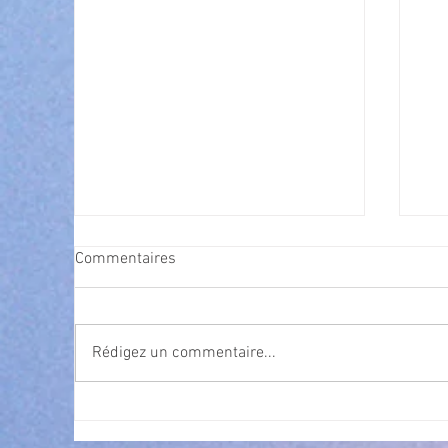
Commentaires
Rédigez un commentaire...
Cet été, la musique s’invite à
Nav
gra
Villeneuve Loubet ! ☀️🎤