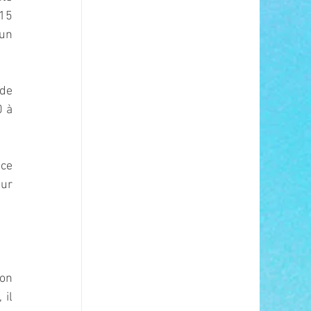
15 
un 
de 
 à 
ce 
ur 
on 
il 