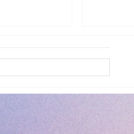
lité des eaux de baignade :
Cet été, la musique 
 résultats conformes sur
Villeneuve Loubet !
ensemble des plages