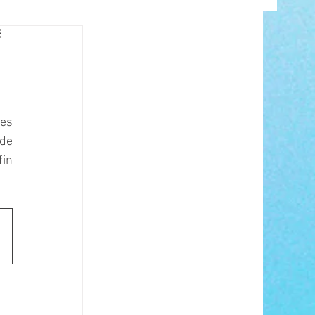
INFO
es 
de 
in 
ANCE