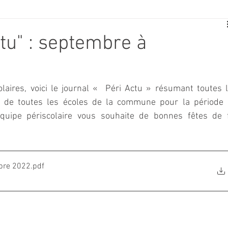
E
SPORT
TRAVAUX
JEUNESSE
SOLIDARITÉ
tu" : septembre à
CE
TOURISME
ARCHIVES ET PATRIMOINE
laires, voici le journal «  Péri Actu » résumant toutes l
ts de toutes les écoles de la commune pour la période 
TRANSPORT
SENIORS
Activité culture & musique
uipe périscolaire vous souhaite de bonnes fêtes de f
NDICAP
CENTRE DE LOISIRS
PREVENTION DE LA DELINQU
bre 2022
.pdf
Science