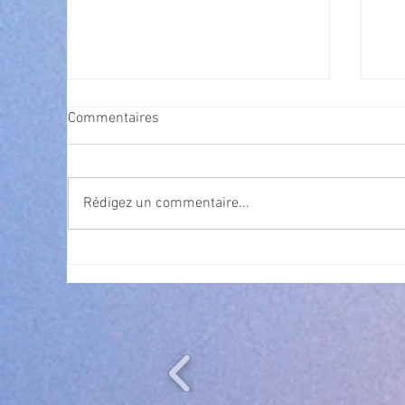
Commentaires
Rédigez un commentaire...
Exposition Magre "Inattendu"
Qua
des
l’