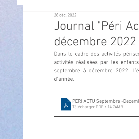
28 déc. 2022
OFFRES D'EMPLOI
POLITIQUE
SPECTACL
Journal "Péri Ac
décembre 2022
ECONOMIE
ECO MOBILITE
PETITE ENFAN
Dans le cadre des activités périsco
activités réalisées par les enfan
Instruction Publique & Familles
PRESSE
septembre à décembre 2022. L’éq
d’année.  
FETES & MANIFESTATIONS
SECURITE
HA
PERI ACTU Septembre -Decem
Télécharger PDF • 14.74MB
ECAM
POLE CULTUREL AUGUSTE ESCOFFIER