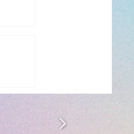
s’invite à
 ☀️🎤