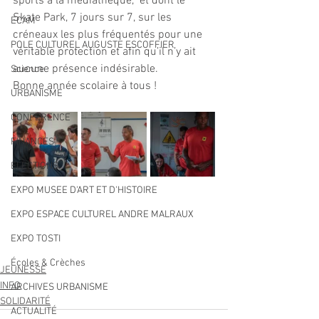
sports à la médiathèque,  et dont le 
Skate Park, 7 jours sur 7, sur les 
ECAM
créneaux les plus fréquentés pour une 
POLE CULTUREL AUGUSTE ESCOFFIER
véritable protection et afin qu’il n’y ait 
aucune présence indésirable.
Science
Bonne année scolaire à tous !
URBANISME
CONFERENCE
FINANCES
ELECTIONS
EXPO MUSEE D'ART ET D'HISTOIRE
EXPO ESPACE CULTUREL ANDRE MALRAUX
EXPO TOSTI
Écoles & Crèches
JEUNESSE
INFO
ARCHIVES URBANISME
SOLIDARITÉ
ACTUALITÉ