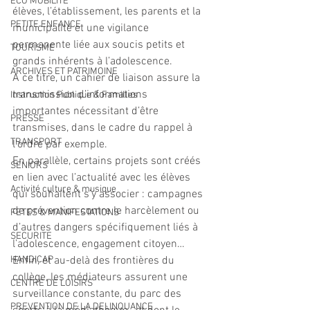
ECO MOBILITE
élèves, l’établissement, les parents et la 
PETITE ENFANCE
municipalité et une vigilance 
permanente liée aux soucis petits et 
TOURISME
grands inhérents à l’adolescence. 
ARCHIVES ET PATRIMOINE
A ce titre, un cahier de liaison assure la 
transmission d’informations 
Instruction Publique & Familles
importantes nécessitant d’être 
PRESSE
transmises, dans le cadre du rappel à 
TRANSPORT
l’ordre par exemple.
En parallèle, certains projets sont créés 
SENIORS
en lien avec l’actualité avec les élèves 
Activité culture & musique
qui souhaitent s’y associer : campagnes 
de prévention contre le harcèlement ou 
FETES & MANIFESTATIONS
d’autres dangers spécifiquement liés à 
SECURITE
l’adolescence, engagement citoyen…
HANDICAP
Enfin, et au-delà des frontières du 
collège, les médiateurs assurent une 
CENTRE DE LOISIRS
surveillance constante, du parc des 
PREVENTION DE LA DELINQUANCE