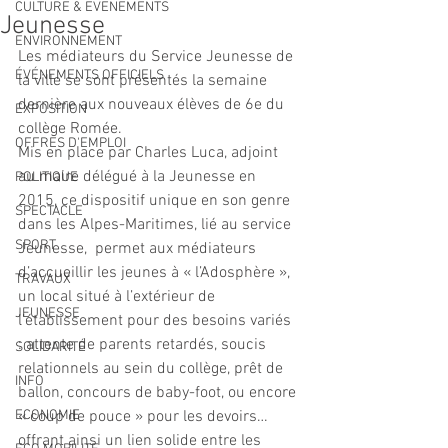
CULTURE & EVENEMENTS
Jeunesse
ENVIRONNEMENT
Les médiateurs du Service Jeunesse de 
ÉVÉNEMENTS OFFICIELS
la ville se sont présentés la semaine 
dernière aux nouveaux élèves de 6e du 
EXPOSITION
collège Romée.
OFFRES D'EMPLOI
Mis en place par Charles Luca, adjoint 
au maire délégué à la Jeunesse en 
POLITIQUE
2015, ce dispositif unique en son genre 
SPECTACLE
dans les Alpes-Maritimes, lié au service 
SPORT
Jeunesse,  permet aux médiateurs 
d’accueillir les jeunes à « l’Adosphère »,  
TRAVAUX
un local situé à l’extérieur de 
JEUNESSE
l’établissement pour des besoins variés 
: attente de parents retardés, soucis 
SOLIDARITÉ
relationnels au sein du collège, prêt de 
INFO
ballon, concours de baby-foot, ou encore 
ECONOMIE
« coup de pouce » pour les devoirs… 
offrant ainsi un lien solide entre les 