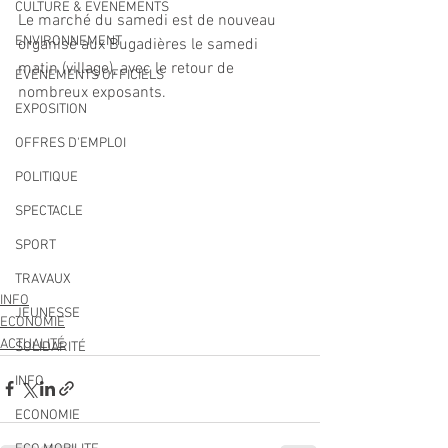
CULTURE & EVENEMENTS
Le marché du samedi est de nouveau 
ENVIRONNEMENT
organisé aux Bugadières le samedi 
matin (village), avec le retour de 
ÉVÉNEMENTS OFFICIELS
nombreux exposants.
EXPOSITION
OFFRES D'EMPLOI
POLITIQUE
SPECTACLE
SPORT
TRAVAUX
INFO
JEUNESSE
ECONOMIE
ACTUALITÉ
SOLIDARITÉ
INFO
ECONOMIE