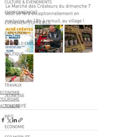
CULTURE & EVENEMENTS
Le Marché des Créateurs du dimanche 7 
ENVIRONNEMENT
août se fera exceptionnellement en 
nocturne, de 18h à minuit, au village !
ÉVÉNEMENTS OFFICIELS
EXPOSITION
OFFRES D'EMPLOI
POLITIQUE
SPECTACLE
SPORT
TRAVAUX
ECONOMIE
JEUNESSE
TOURISME
ACTUALITÉ
SOLIDARITÉ
INFO
ECONOMIE