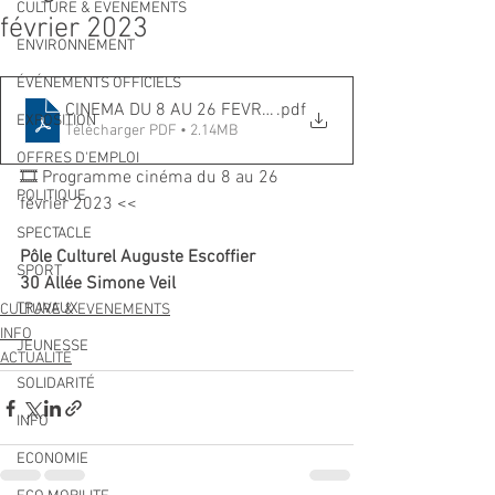
CULTURE & EVENEMENTS
février 2023
ENVIRONNEMENT
ÉVÉNEMENTS OFFICIELS
CINEMA DU 8 AU 26 FEVRIER 2023
.pdf
EXPOSITION
Télécharger PDF • 2.14MB
OFFRES D'EMPLOI
🎞 Programme cinéma du 8 au 26 
POLITIQUE
février 2023 <<
SPECTACLE
Pôle Culturel Auguste Escoffier
SPORT
30 Allée Simone Veil
TRAVAUX
CULTURE & EVENEMENTS
INFO
JEUNESSE
ACTUALITÉ
SOLIDARITÉ
INFO
ECONOMIE