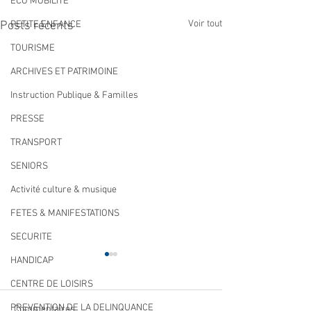
ECO MOBILITE
Voir tout
Posts récents
PETITE ENFANCE
TOURISME
ARCHIVES ET PATRIMOINE
Instruction Publique & Familles
PRESSE
TRANSPORT
SENIORS
Activité culture & musique
FETES & MANIFESTATIONS
SECURITE
HANDICAP
CENTRE DE LOISIRS
PREVENTION DE LA DELINQUANCE
Commentaires