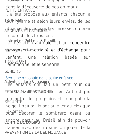
diplômée, qui a accompagné les enfants 
ECO MOBILITE
dans la découverte de ses animaux.
PETITE ENFANCE
Il a été proposé aux enfants, chacun à 
TOURISME
leur rythme et selon leurs envies, de les 
observer, les nourrir, les caresser, ou bien 
ARCHIVES ET PATRIMOINE
encore de les brosser...
Instruction Publique & Familles
La médiation animale est un concentré 
de sensori-motricité et d’échange pour 
PRESSE
l’enfant, u
ne relation basée sur 
TRANSPORT
l’émotionnel et le sensoriel.
SENIORS
Semaine nationale de la petite enfance.
Activité culture & musique
Les enfants ont fait un petit tour du 
monde, ils ont pu aller en Antarctique 
FETES & MANIFESTATIONS
rencontrer les pingouins et  manipuler la 
SECURITE
neige. Ensuite, ils ont pu aller au Mexique 
HANDICAP
pour décorer le sombréro géant ou 
encore partir au Brésil afin de pouvoir 
CENTRE DE LOISIRS
danser avec des rubans ou jouer de la 
PREVENTION DE LA DELINQUANCE