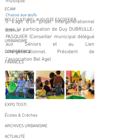
musique.
ECAM
Chasse aux œufs 
POLE CULTUREL AUGUSTE ESCOFFIER
Il s'agit d'un projet intergénérationnel 
avec la participation de Guy DUBRULLE-
Science
PASQUIER (Conseiller municipal délégué 
URBANISME
aux Séniors et au Lien 
intergénérationnel, Président de 
CONFERENCE
l’association Bel Age) 
FINANCES
ELECTIONS
EXPO MUSEE D'ART ET D'HISTOIRE
EXPO ESPACE CULTUREL ANDRE MALRAUX
EXPO TOSTI
Écoles & Crèches
ARCHIVES URBANISME
ACTUALITÉ