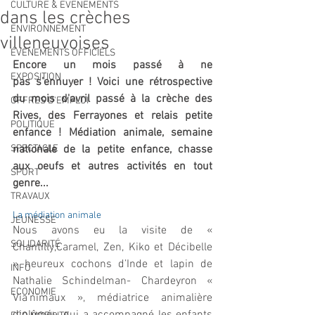
CULTURE & EVENEMENTS
dans les crèches
ENVIRONNEMENT
villeneuvoises
ÉVÉNEMENTS OFFICIELS
Encore un mois passé à ne 
EXPOSITION
pas s’ennuyer ! Voici une rétrospective 
du mois d'avril passé à la crèche des 
OFFRES D'EMPLOI
Rives, des Ferrayones et relais petite 
POLITIQUE
enfance ! Médiation animale, semaine 
SPECTACLE
nationale de la petite enfance, chasse 
aux oeufs et autres activités en tout 
SPORT
genre... 
TRAVAUX
La médiation animale
JEUNESSE
Nous avons eu la visite de « 
SOLIDARITÉ
Chantilly,Caramel, Zen, Kiko et Décibelle 
» heureux cochons d’Inde et lapin de 
INFO
Nathalie Schindelman- Chardeyron « 
ECONOMIE
Via’nimaux », médiatrice animalière 