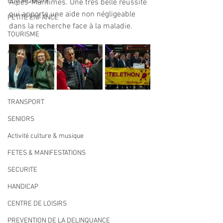
ECO MOBILITE
Alpes-Maritimes. Une très belle réussite 
qui apporte une aide non négligeable 
PETITE ENFANCE
dans la recherche face à la maladie.
TOURISME
ARCHIVES ET PATRIMOINE
Instruction Publique & Familles
PRESSE
TRANSPORT
SENIORS
Activité culture & musique
FETES & MANIFESTATIONS
SECURITE
HANDICAP
CENTRE DE LOISIRS
PREVENTION DE LA DELINQUANCE