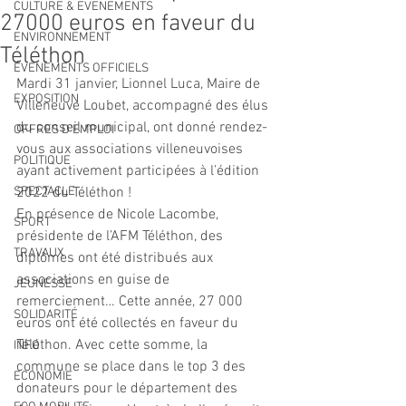
CULTURE & EVENEMENTS
27000 euros en faveur du
ENVIRONNEMENT
Téléthon
ÉVÉNEMENTS OFFICIELS
Mardi 31 janvier, Lionnel Luca, Maire de 
EXPOSITION
Villeneuve Loubet, accompagné des élus 
du conseil municipal, ont donné rendez-
OFFRES D'EMPLOI
vous aux associations villeneuvoises 
POLITIQUE
ayant activement participées à l’édition 
SPECTACLE
2022 du Téléthon !
En présence de Nicole Lacombe, 
SPORT
présidente de l’AFM Téléthon, des 
TRAVAUX
diplômes ont été distribués aux 
associations en guise de 
JEUNESSE
remerciement… Cette année, 27 000 
SOLIDARITÉ
euros ont été collectés en faveur du 
Téléthon. Avec cette somme, la 
INFO
commune se place dans le top 3 des 
ECONOMIE
donateurs pour le département des 