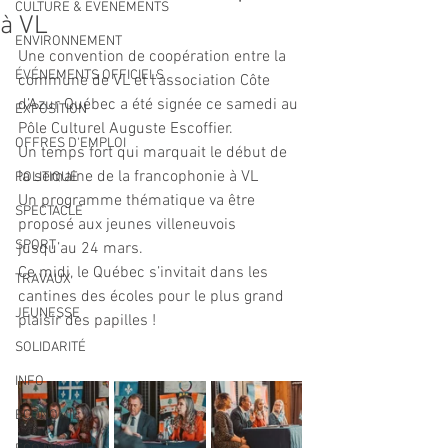
CULTURE & EVENEMENTS
à VL
ENVIRONNEMENT
Une convention de coopération entre la 
ÉVÉNEMENTS OFFICIELS
commune de VL et l’association Côte 
d’Azur Québec a été signée ce samedi au 
EXPOSITION
Pôle Culturel Auguste Escoffier.
OFFRES D'EMPLOI
Un temps fort qui marquait le début de 
la semaine de la francophonie à VL
POLITIQUE
Un programme thématique va être 
SPECTACLE
proposé aux jeunes villeneuvois 
SPORT
jusqu’au 24 mars.
Ce midi, le Québec s’invitait dans les 
TRAVAUX
cantines des écoles pour le plus grand 
JEUNESSE
plaisir des papilles ! 
SOLIDARITÉ
INFO
ECONOMIE