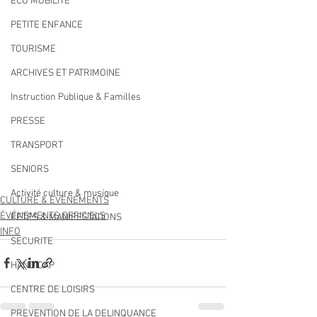
ECO MOBILITE
PETITE ENFANCE
TOURISME
ARCHIVES ET PATRIMOINE
Instruction Publique & Familles
PRESSE
TRANSPORT
SENIORS
Activité culture & musique
CULTURE & EVENEMENTS
ÉVÉNEMENTS OFFICIELS
FETES & MANIFESTATIONS
INFO
SECURITE
HANDICAP
CENTRE DE LOISIRS
PREVENTION DE LA DELINQUANCE