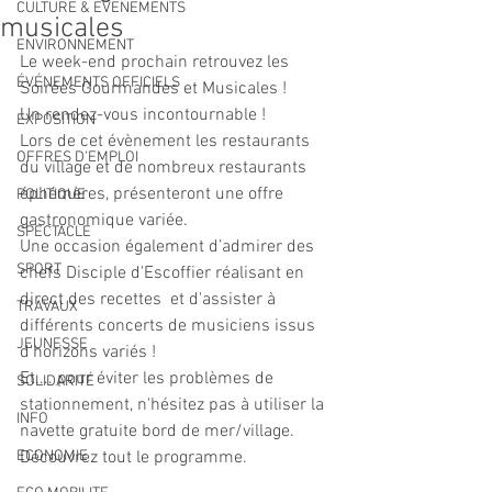
CULTURE & EVENEMENTS
musicales
ENVIRONNEMENT
Le week-end prochain retrouvez les 
ÉVÉNEMENTS OFFICIELS
Soirées Gourmandes et Musicales ! 
Un rendez-vous incontournable ! 
EXPOSITION
Lors de cet évènement les restaurants 
OFFRES D'EMPLOI
du village et de nombreux restaurants 
éphémères, présenteront une offre 
POLITIQUE
gastronomique variée.
SPECTACLE
Une occasion également d’admirer des 
SPORT
chefs Disciple d'Escoffier réalisant en 
direct des recettes  et d'assister à 
TRAVAUX
différents concerts de musiciens issus 
JEUNESSE
d’horizons variés !
Et.... pour éviter les problèmes de 
SOLIDARITÉ
stationnement, n'hésitez pas à utiliser la 
INFO
navette gratuite bord de mer/village.
ECONOMIE
Découvrez tout le programme.