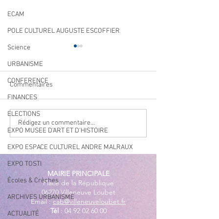
ECAM
POLE CULTUREL AUGUSTE ESCOFFIER
Science
URBANISME
CONFERENCE
Commentaires
FINANCES
ELECTIONS
Qualité des eaux de
Cet été, la musiqu
Rédigez un commentaire...
EXPO MUSEE D'ART ET D'HISTOIRE
baignade : des résultats
à Villeneuve Loub
conformes sur l’ensemble
EXPO ESPACE CULTUREL ANDRE MALRAUX
des plages
EXPO TOSTI
MAIRIE PRINCIPALE
Écoles & Crèches
Place de la République
06270 Villeneuve Loubet
ARCHIVES URBANISME
Email :
cab@villeneuveloubet.fr
Tél
:
04 92 02 60 00
ACTUALITÉ