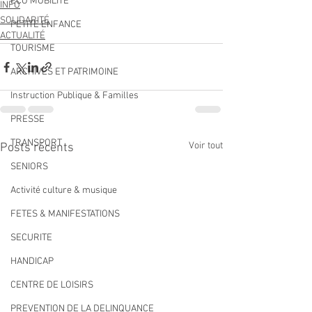
ECO MOBILITE
INFO
SOLIDARITÉ
PETITE ENFANCE
ACTUALITÉ
TOURISME
ARCHIVES ET PATRIMOINE
Instruction Publique & Familles
PRESSE
TRANSPORT
Voir tout
Posts récents
SENIORS
Activité culture & musique
FETES & MANIFESTATIONS
SECURITE
HANDICAP
CENTRE DE LOISIRS
PREVENTION DE LA DELINQUANCE