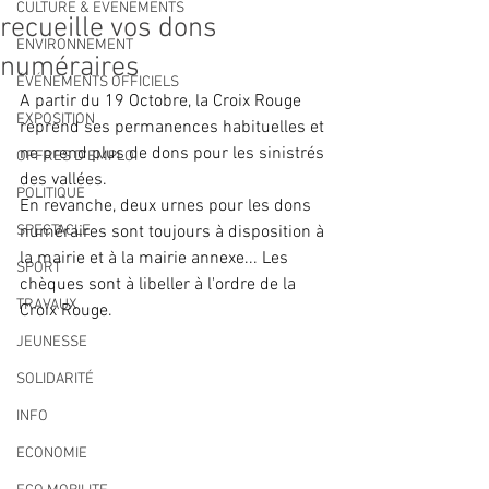
CULTURE & EVENEMENTS
recueille vos dons
ENVIRONNEMENT
numéraires
ÉVÉNEMENTS OFFICIELS
A partir du 19 Octobre, la Croix Rouge 
EXPOSITION
reprend ses permanences habituelles et 
ne prend plus de dons pour les sinistrés 
OFFRES D'EMPLOI
des vallées. 
POLITIQUE
En revanche, deux urnes pour les dons 
SPECTACLE
numéraires sont toujours à disposition à 
la mairie et à la mairie annexe... Les 
SPORT
chèques sont à libeller à l'ordre de la 
TRAVAUX
Croix Rouge.
JEUNESSE
SOLIDARITÉ
INFO
ECONOMIE