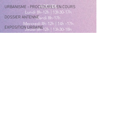
ACCUEIL
URBANISME - PROCEDURES EN COURS
Lundi 8h-12h | 13h30-17h
DOSSIER ANTENNE
Mardi 8h-17h
Mercredi 8h-12h | 14h -17h
EXPOSITION URBAINE
Jeudi 8h-12h | 13h30-18h
Vendredi 8h-16h
Samedi 9h30-12h30
MAIRIE ANNEXE - BORD DE MER
149 Avenue Jacques Yves Cousteau
06270 Villeneuve-Loubet
Lundi
8h30-12h | 13h30-18h
Du Mardi au Vendredi
8h30-12h | 13h30-17h
Tél
:
04 92 02 99 78
MAIRIE ANNEXE DES MAURETTES
201, Boulevard du Général de
Gaulle
06270 Villeneuve Loubet
04 92 02 65 01
Du lundi au vendredi