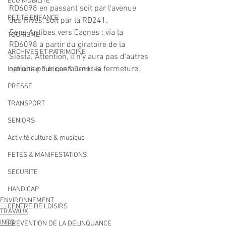
ECO MOBILITE
RD6098 en passant soit par l'avenue 
PETITE ENFANCE
des Rives, soit par la RD241.
Sens Antibes vers Cagnes : via la 
TOURISME
RD6098 à partir du giratoire de la 
ARCHIVES ET PATRIMOINE
Siesta. Attention, il n'y aura pas d'autres 
options pour contourner la fermeture.
Instruction Publique & Familles
PRESSE
TRANSPORT
SENIORS
Activité culture & musique
FETES & MANIFESTATIONS
SECURITE
HANDICAP
ENVIRONNEMENT
CENTRE DE LOISIRS
TRAVAUX
INFO
PREVENTION DE LA DELINQUANCE