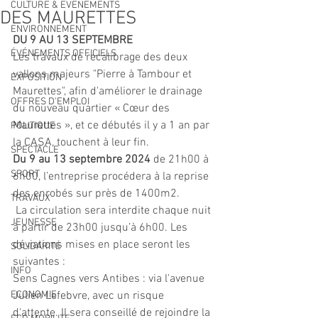
CULTURE & EVENEMENTS
DES MAURETTES
ENVIRONNEMENT
DU 9 AU 13 SEPTEMBRE
ÉVÉNEMENTS OFFICIELS
Les travaux de recalibrage des deux 
vallons majeurs "Pierre à Tambour et 
EXPOSITION
Maurettes", afin d'améliorer le drainage 
OFFRES D'EMPLOI
du nouveau quartier « Cœur des 
Maurettes », et ce débutés il y a 1 an par 
POLITIQUE
la CASA, touchent à leur fin.
SPECTACLE
Du 9 au 13 septembre 2024
 de 21h00 à 
SPORT
6h00, l’entreprise procédera à la reprise 
des enrobés sur près de 1400m2.
TRAVAUX
 La circulation sera interdite chaque nuit 
JEUNESSE
à partir de 23h00 jusqu’à 6h00. Les 
déviations mises en place seront les 
SOLIDARITÉ
suivantes :
INFO
Sens Cagnes vers Antibes : via l'avenue 
ECONOMIE
Julien Lefebvre, avec un risque 
d'attente. Il sera conseillé de rejoindre la 