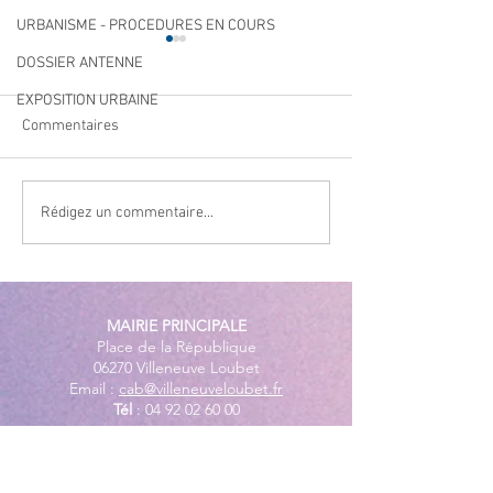
URBANISME - PROCEDURES EN COURS
DOSSIER ANTENNE
EXPOSITION URBAINE
Commentaires
Navettes estivales Envibus
LAEP : fermeture
Rédigez un commentaire...
gratuites
période estivale !
MAIRIE PRINCIPALE
Place de la République
06270 Villeneuve Loubet
Email :
cab@villeneuveloubet.fr
Tél
:
04 92 02 60 00
ACCUEIL
Lundi 8h-12h | 13h30-17h