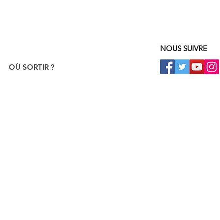
NOUS SUIVRE
OÙ SORTIR ?