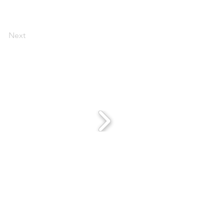
Next
ANNEXE DES MAURETTES
evard du Général de Gaulle
leneuve Loubet
5 01