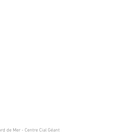
rd de Mer - Centre Cial Géant