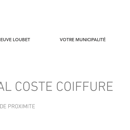
ENEUVE LOUBET
VOTRE MUNICIPALITÉ
AL COSTE COIFFURE
DE PROXIMITE