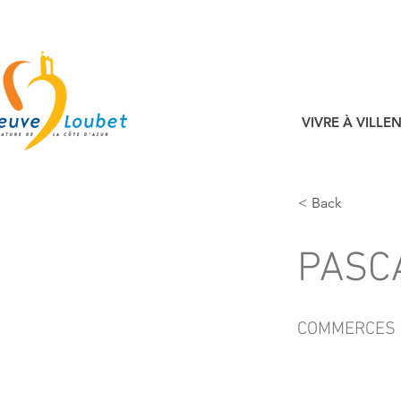
VIVRE À VILL
< Back
PASC
COMMERCES 