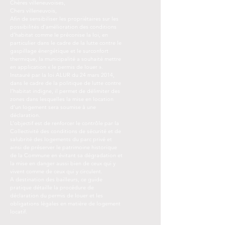
Chères villeneuvoises,
Chers villeneuvois,
Afin de sensibiliser les propriétaires sur les
possibilités d’amélioration des conditions
d’habitat comme le préconise la loi, en
particulier dans le cadre de la lutte contre le
gaspillage énergétique et le surconfort
thermique, la municipalité a souhaité mettre
en application « le permis de louer ».
Instauré par la loi ALUR du 24 mars 2014,
dans le cadre de la politique de lutte contre
l’habitat indigne, il permet de délimiter des
zones dans lesquelles la mise en location
d’un logement sera soumise à une
déclaration.
L’objectif est de renforcer le contrôle par la
Collectivité des conditions de sécurité et de
salubrité des logements du parc privé et
ainsi de préserver le patrimoine historique
de la Commune en évitant sa dégradation et
la mise en danger aussi bien de ceux qui y
vivent comme de ceux qui y circulent.
A destination des bailleurs, ce guide
pratique détaille la procédure de
déclaration du permis de louer et les
obligations légales en matière de logement
locatif.