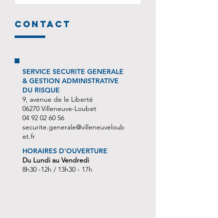
propriétaires occupants :
existants. Il accorde en fonction des travaux
l’arrêté n°ARR2026-046, l’avis au
https://facilhabitat.gouv.fr
envisagés des aides financières sous
public vous est communiqué.
contact
https://www.anah.fr
certaines conditions aux propriétaires.
SERVICE SECURITE GENERALE
& GESTION ADMINISTRATIVE
DU RISQUE
9, avenue de le Liberté
06270 Villeneuve-Loubet
04 92 02 60 56
securite.generale@villeneuveloub
et.fr
HORAIRES D'OUVERTURE
Du Lundi au Vendredi
8h30 -12h / 13h30 - 17h