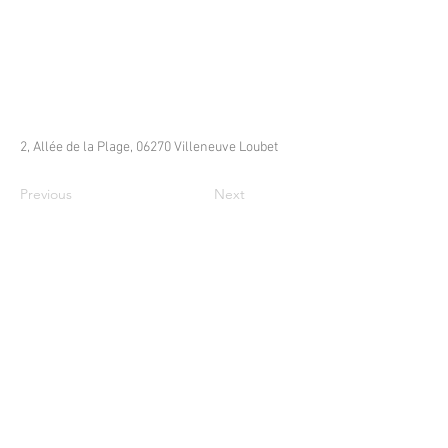
2, Allée de la Plage, 06270 Villeneuve Loubet
Previous
Next
MAIRIE PRINCIPALE
Place de la République
06270 Villeneuve Loubet
Email :
cab@villeneuveloubet.fr
Tél
:
04 92 02 60 00
ACCUEIL
Lundi 8h-12h | 13h30-17h
Mardi 8h-17h