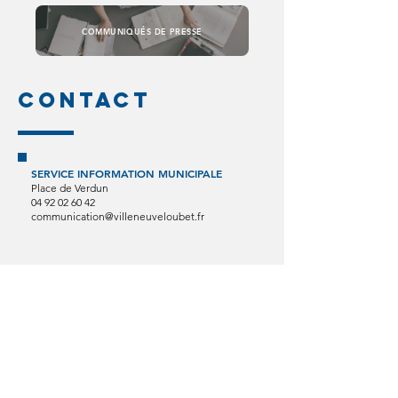
COMMUNIQUÉS DE PRESSE
CONTACT
SERVICE INFORMATION MUNICIPALE
Place de Verdun
04 92 02 60 42
communication@villeneuveloubet.fr
MAIRIE PRINCIPALE
Place de la République
06270 Villeneuve Loubet
Email :
cab@villeneuveloubet.fr
Tél
:
04 92 02 60 00