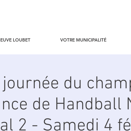
ENEUVE LOUBET
VOTRE MUNICIPALITÉ
journée du cham
ance de Handball 
al 2 - Samedi 4 fé