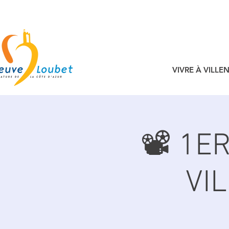
VIVRE À VILL
📽️ 1E
VI