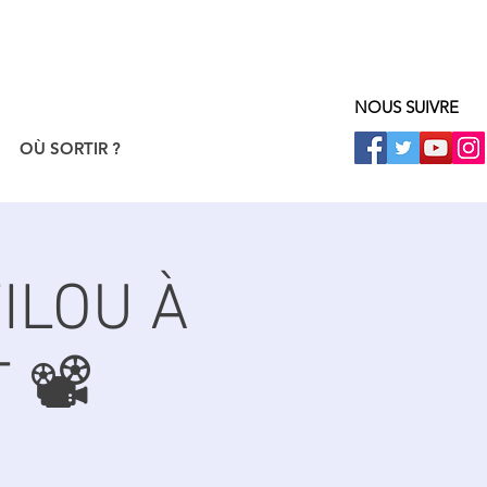
NOUS SUIVRE
OÙ SORTIR ?
FILOU À
📽️