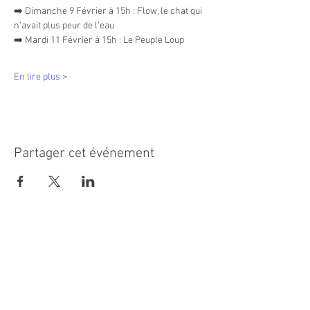
➡️ Dimanche 9 Février à 15h : Flow, le chat qui 
n’avait plus peur de l’eau
➡️ Mardi 11 Février à 15h : Le Peuple Loup
En lire plus >
Partager cet événement
MAIRIE PRINCIPALE
Place de la République
06270 Villeneuve Loubet
Email :
cab@villeneuveloubet.fr
Tél
:
04 92 02 60 00