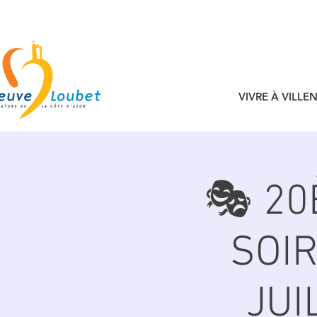
VIVRE À VILL
🎭 20
SOIR
JUI