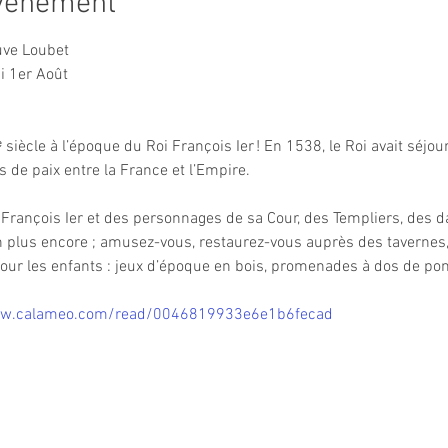
événement
uve Loubet
di 1er Août
 siècle à l’époque du Roi François Ier ! En 1538, le Roi avait séjour
 de paix entre la France et l’Empire.
François Ier et des personnages de sa Cour, des Templiers, des 
n plus encore ; amusez-vous, restaurez-vous auprès des tavernes, 
ur les enfants : jeux d’époque en bois, promenades à dos de pone
w.calameo.com/read/0046819933e6e1b6fecad