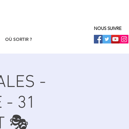
NOUS SUIVRE
OÙ SORTIR ?
ALES -
 - 31
T 🎭