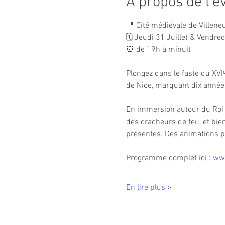
À propos de l'
📍 Cité médiévale de Villene
🗓️ Jeudi 31 Juillet & Vendre
⏰ de 19h à minuit
Plongez dans le faste du XVIᵉ
de Nice, marquant dix années
En immersion autour du Roi 
des cracheurs de feu, et bie
présentes. Des animations po
Programme complet ici : 
ww
En lire plus >