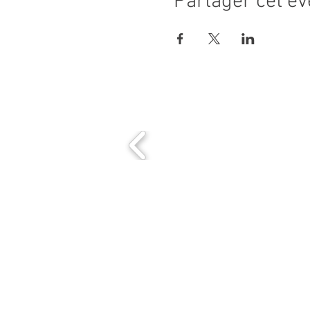
Partager cet é
MAIRIE PRINCIPALE
Place de la République
06270 Villeneuve Loubet
Email :
cab@villeneuveloubet.fr
Tél
: 04 92 02 60 00