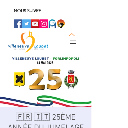
NOUS SUIVRE
🇫🇷 🇮🇹 25ÈME