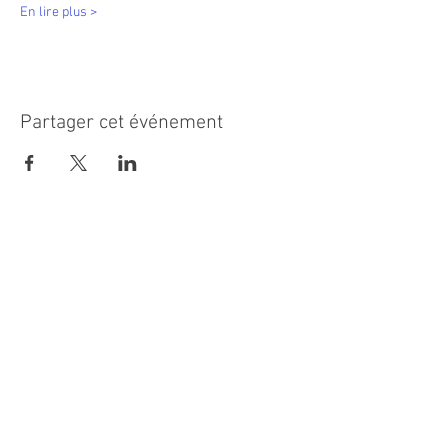
En lire plus >
Partager cet événement
MAIRIE PRINCIPALE
Place de la République
06270 Villeneuve Loubet
Email :
cab@villeneuveloubet.fr
Tél
:
04 92 02 60 00
ACCUEIL
Lundi 8h-12h | 13h30-17h
Mardi 8h-17h
Mercredi 8h-12h | 14h -17h
Jeudi 8h-12h | 13h30-18h