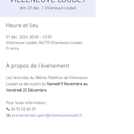
VILLENEUVE LOUBET
dim. 01 déc.
  |  
Villeneuve Loubet
Heure et lieu
01 déc. 2024, 00:00 – 23:50
Villeneuve Loubet, 06270 Villeneuve-Loubet,
France
À propos de l'événement
Les festivités du 38ème Téléthon de Villeneuve 
Loubet se déroulent du 
Samedi 9 Novembre au 
Vendredi 22 Décembre
.
Pour toute information :
📞 04 92 02 60 25
✉️ 
evenementiel.sport@villeneuveloubet.fr