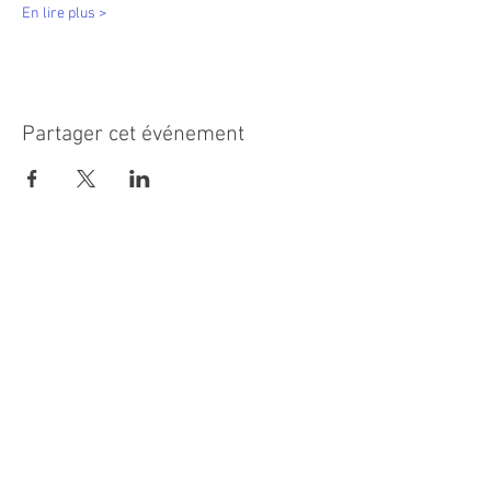
En lire plus >
Partager cet événement
MAIRIE PRINCIPALE
Place de la République
06270 Villeneuve Loubet
Email :
cab@villeneuveloubet.fr
Tél
:
04 92 02 60 00
ACCUEIL
Lundi 8h-12h | 13h30-17h
Mardi 8h-17h
Mercredi 8h-12h | 14h -17h
Jeudi 8h-12h | 13h30-18h