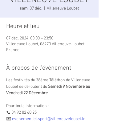
VILLENEUVE LOUBET
sam. 07 déc.
  |  
Villeneuve Loubet
Heure et lieu
07 déc. 2024, 00:00 – 23:50
Villeneuve Loubet, 06270 Villeneuve-Loubet,
France
À propos de l'événement
Les festivités du 38ème Téléthon de Villeneuve 
Loubet se déroulent du 
Samedi 9 Novembre au 
Vendredi 22 Décembre
.
Pour toute information :
📞 04 92 02 60 25
✉️ 
evenementiel.sport@villeneuveloubet.fr