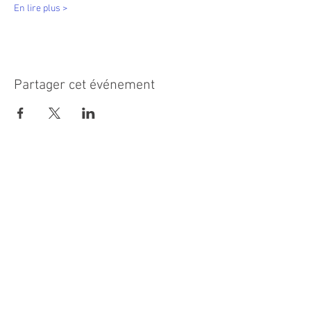
En lire plus >
Partager cet événement
MAIRIE PRINCIPALE
Place de la République
06270 Villeneuve Loubet
Email :
cab@villeneuveloubet.fr
Tél
:
04 92 02 60 00
ACCUEIL
Lundi 8h-12h | 13h30-17h
Mardi 8h-17h
Mercredi 8h-12h | 14h -17h
Jeudi 8h-12h | 13h30-18h