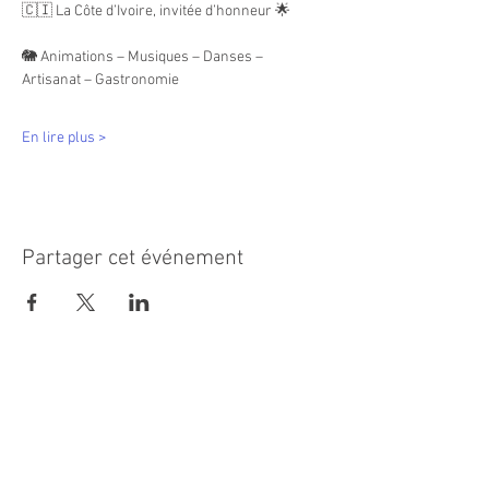
🇨🇮 La Côte d’Ivoire, invitée d’honneur 🌟
🐘 Animations – Musiques – Danses – 
Artisanat – Gastronomie
En lire plus >
Partager cet événement
MAIRIE PRINCIPALE
Place de la République
06270 Villeneuve Loubet
Email :
cab@villeneuveloubet.fr
Tél
:
04 92 02 60 00