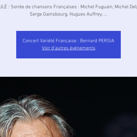
LÉ : Soirée de chansons Françaises : Michel Fuguain, Michel Del
Serge Gainsbourg, Hugues Auffrey, ...
Concert Variété Française : Bernard PERSIA
Voir d'autres événements