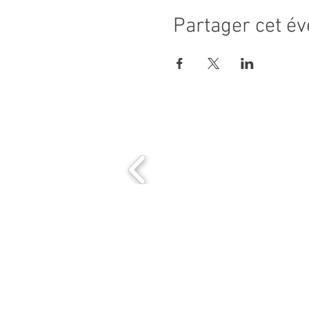
Partager cet é
MAIRIE PRINCIPALE
Place de la République
06270 Villeneuve Loubet